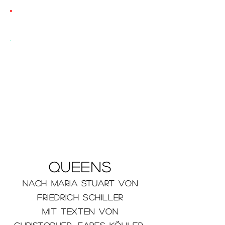
Jessica SAMANTHA
STARR
Weisskirchen
REGIE
QUEENS
nach maria stuart von
friedrich schiller
Mit Texten von