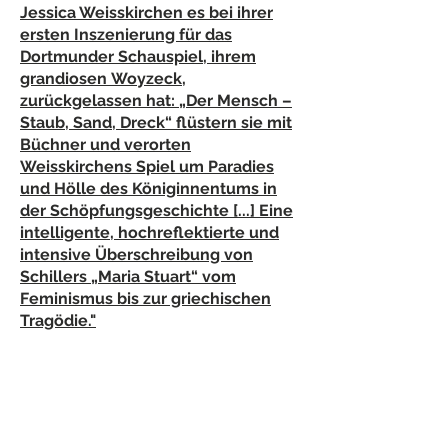
Jessica Weisskirchen es bei ihrer
ersten Inszenierung für das
Dortmunder Schauspiel, ihrem
grandiosen
Woyzeck,
zurückgelassen hat: „Der Mensch –
Staub, Sand, Dreck“ flüstern sie mit
Büchner und verorten
Weisskirchens Spiel um Paradies
und Hölle des Königinnentums in
der Schöpfungsgeschichte [...] Eine
intelligente, hochreflektierte und
intensive Überschreibung von
Schillers „Maria Stuart“ vom
Feminismus bis zur griechischen
Tragödie."