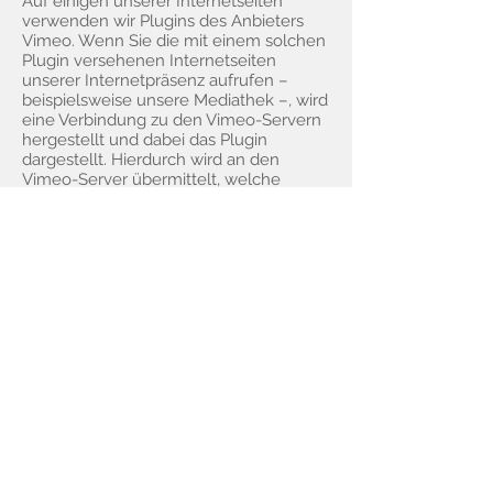
Auf einigen unserer Internetseiten
verwenden wir Plugins des Anbieters
Vimeo. Wenn Sie die mit einem solchen
Plugin versehenen Internetseiten
unserer Internetpräsenz aufrufen –
beispielsweise unsere Mediathek –, wird
eine Verbindung zu den Vimeo-Servern
hergestellt und dabei das Plugin
dargestellt. Hierdurch wird an den
Vimeo-Server übermittelt, welche
unserer Internetseiten Sie besucht
haben. Sind Sie dabei als Mitglied bei
Vimeo eingeloggt, ordnet Vimeo diese
Information Ihrem persönlichen
Benutzerkonto zu. Bei Nutzung des
Plugins wie z.B. Anklicken des Start-
Buttons eines Videos wird diese
Information ebenfalls Ihrem
Benutzerkonto zugeordnet. Sie können
diese Zuordnung verhindern, indem Sie
sich vor der Nutzung unserer
Internetseite aus ihrem Vimeo-
Benutzerkonto abmelden und die
entsprechenden Cookies von Vimeo
löschen.